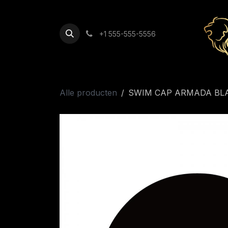
Overslaan naar inhoud
+1 555-555-5556
Alle producten
SWIM CAP ARMADA BL