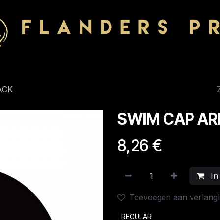
ACK
SWIM CAP A
8,26
€
In
Toevoegen aan verlangli
REGULAR