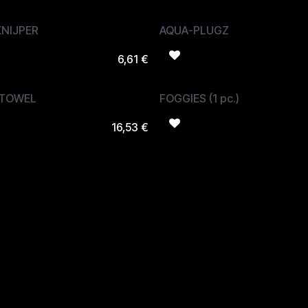
NIJPER
AQUA-PLUGZ
6,61
€
 TOWEL
FOGGIES (1 pc.)
16,53
€