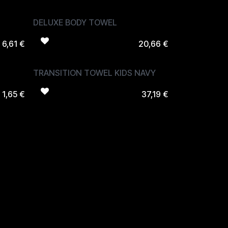
DELUXE BODY TOWEL
6,61
€
20,66
€
TRANSITION TOWEL KIDS NAVY
1,65
€
37,19
€