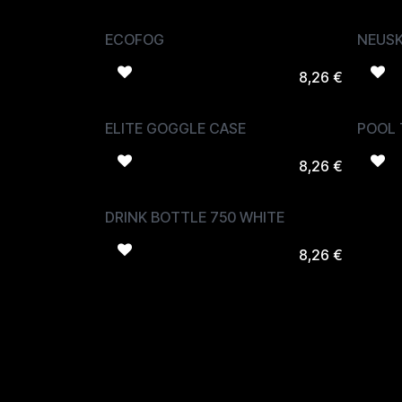
ECOFOG
NEUSK
8,26
€
ELITE GOGGLE CASE
POOL
8,26
€
DRINK BOTTLE 750 WHITE
8,26
€