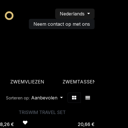
Nederlands
Neem contact op met ons
ZWEMVLIEZEN
ZWEMTASSEN
BAD
Aanbevolen
Sorteren op:
TRISWIM TRAVEL SET
8,26
€
20,66
€