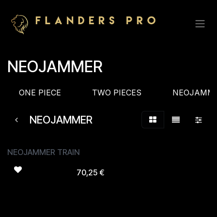
Overslaan naar inhoud
NEOJAMMER
ONE PIECE
TWO PIECES
NEOJAMM
NEOJAMMER
NEOJAMMER TRAIN
70,25
€