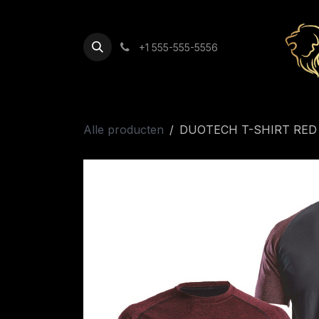
Overslaan naar inhoud
+1 555-555-5556
Alle producten
DUOTECH T-SHIRT RED