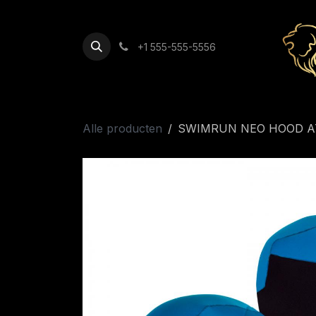
Overslaan naar inhoud
+1 555-555-5556
Alle producten
SWIMRUN NEO HOOD A