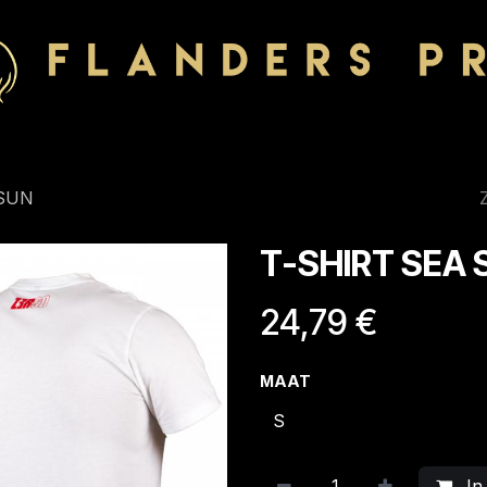
 SUN
T-SHIRT SEA
24,79
€
MAAT
In