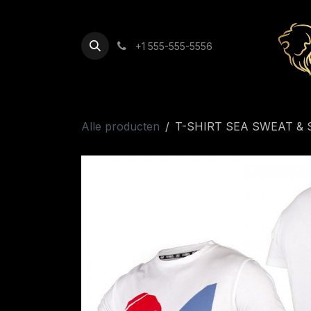
Overslaan naar inhoud
+1 555-555-5556
Alle producten
T-SHIRT SEA SWEAT &