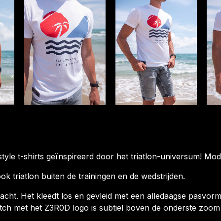
tyle t-shirts geïnspireerd door het triatlon-universum! 
k triatlon buiten de trainingen en de wedstrijden.
n zacht. Het kleedt los en gevleid met een alledaagse pasvo
ch met het Z3R0D logo is subtiel boven de onderste zoom g