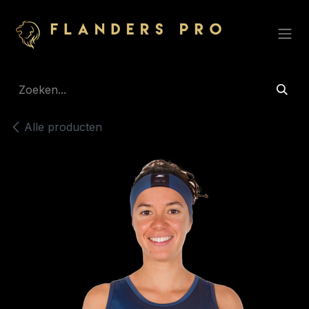
Overslaan naar inhoud
Alle producten