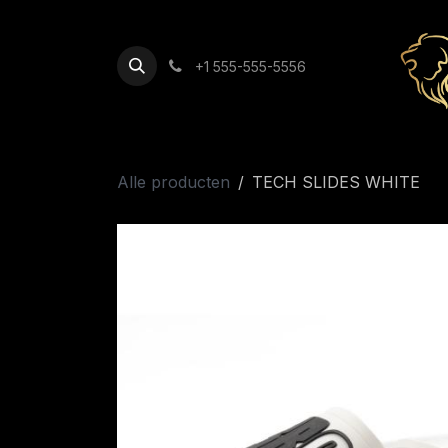
Overslaan naar inhoud
+1 555-555-5556
Alle producten
TECH SLIDES WHITE