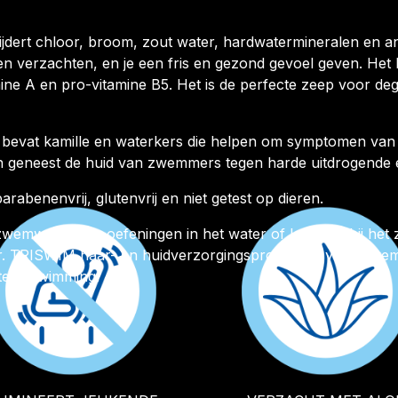
dert chloor, broom, zout water, hardwatermineralen en a
n verzachten, en je een fris en gezond gevoel geven. Het 
ine A en pro-vitamine B5. Het is de perfecte zeep voor de
vat kamille en waterkers die helpen om symptomen van dr
n geneest de huid van zwemmers tegen harde uitdrogende 
rabenenvrij, glutenvrij en niet getest op dieren.
 zwemworkouts, oefeningen in het water of loungen bij he
ater. TRISWIM haar- en huidverzorgingsproducten voor zw
ters Swimming.