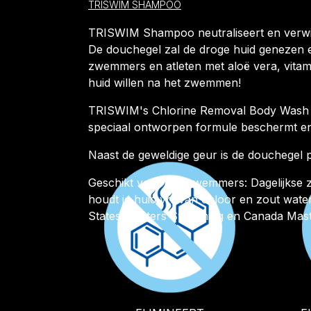
TRISWIM SHAMPOO
TRISWIM Shampoo neutraliseert en verwij
De douchegel zal de droge huid genezen e
zwemmers en atleten met aloë vera, vitam
huid willen na het zwemmen!
TRISWIM's Chlorine Removal Body Wash be
speciaal ontworpen formule beschermt e
Naast de geweldige geur is de douchegel pa
Geschikt voor alle zwemmers: Dagelijkse
houdt je huid vrij van chloor en zout w
States Masters Swimming en Canada Mas