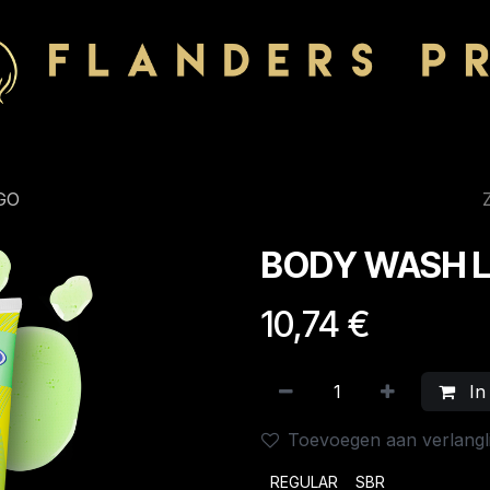
GO
BODY WASH 
10,74
€
In
Toevoegen aan verlangli
REGULAR
SBR