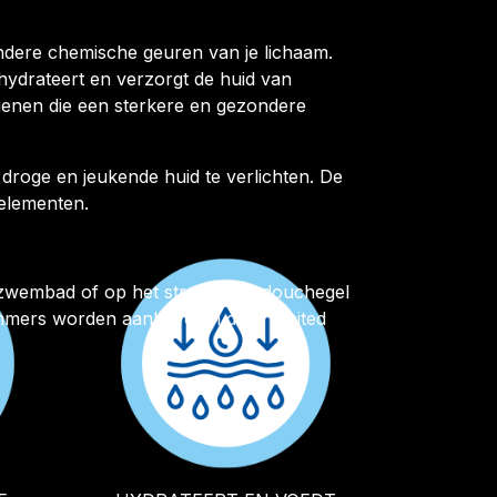
ndere chemische geuren van je lichaam.
hydrateert en verzorgt de huid van
genen die een sterkere en gezondere
oge en jeukende huid te verlichten. De
elementen.
t zwembad of op het strand? De douchegel
emmers worden aanbevolen door United