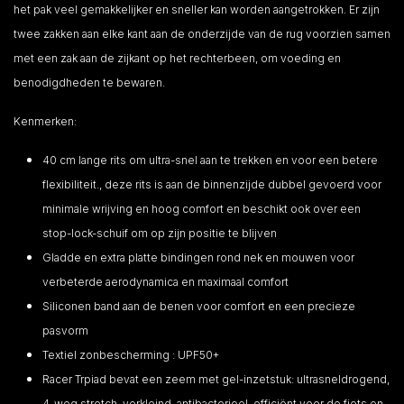
het pak veel gemakkelijker en sneller kan worden aangetrokken. Er zijn
twee zakken aan elke kant aan de onderzijde van de rug voorzien samen
met een zak aan de zijkant op het rechterbeen, om voeding en
benodigdheden te bewaren.
Kenmerken:
40 cm lange rits om ultra-snel aan te trekken en voor een betere
flexibiliteit., deze rits is aan de binnenzijde dubbel gevoerd voor
minimale wrijving en hoog comfort en beschikt ook over een
stop-lock-schuif om op zijn positie te blijven
Gladde en extra platte bindingen rond nek en mouwen voor
verbeterde aerodynamica en maximaal comfort
Siliconen band aan de benen voor comfort en een precieze
pasvorm
Textiel zonbescherming : UPF50+
Racer Trpiad bevat een zeem met gel-inzetstuk: ultrasneldrogend,
4-weg stretch, verkleind, antibacterieel, efficiënt voor de fiets en